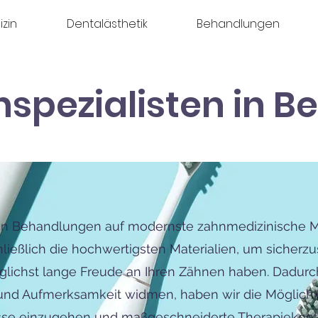
zin
Dentalästhetik
Behandlungen
spezialisten in Be
ren Behandlungen auf modernste zahnmedizinische 
ießlich die hochwertigsten Materialien, um sicherzu
lichst lange Freude an Ihren Zähnen haben. Dadurch
t und Aufmerksamkeit widmen, haben wir die Möglichk
e einzugehen und maßgeschneiderte Therapiekonze