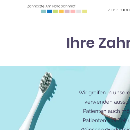
Zahnmedi
Ihre Zahn
Wir greifen in unse
verwenden ausschl
Patienten auch mög
Patienten viel Zei
Wünsche/Bedürfniss