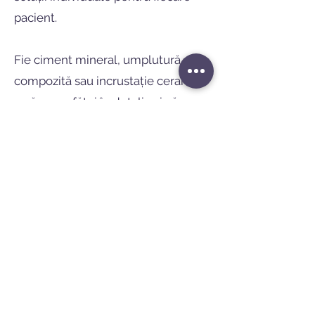
pacient.
Fie ciment mineral, umplutură
compozită sau incrustație ceramică
– vă vom sfătui în detaliu și vă vom
răspunde nevoilor dumneavoastră
specifice. Sănătatea și satisfacția
dumneavoastră dentară sunt
prioritatea noastră principală.
Nu ezitați să ne contactați pentru a
face o programare sau pentru a
primi informații suplimentare.
Împreună vom găsi umplutura
optimă pentru dinții tăi, astfel încât