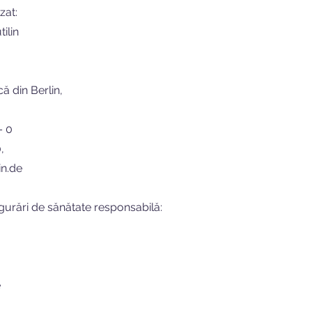
zat:
ilin
ă din Berlin,
– 0
,
in.de
igurări de sănătate responsabilă:
e