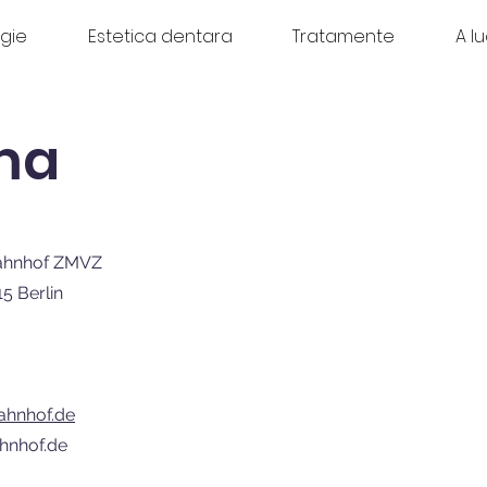
gie
Estetica dentara
Tratamente
A l
ma
bahnhof ZMVZ
15 Berlin
ahnhof.de
hnhof.de