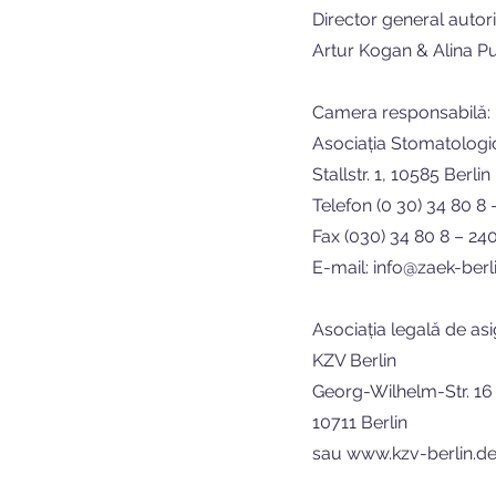
Director general autori
Artur Kogan & Alina Put
Camera responsabilă:
Asociația Stomatologic
Stallstr. 1, 10585 Berlin
Telefon (0 30) 34 80 8 
Fax (030) 34 80 8 – 240
E-mail: info@zaek-berl
Asociația legală de as
KZV Berlin
Georg-Wilhelm-Str. 16
10711 Berlin
sau www.kzv-berlin.d