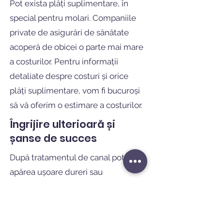
Pot exista plăți suplimentare, în
special pentru molari. Companiile
private de asigurări de sănătate
acoperă de obicei o parte mai mare
a costurilor. Pentru informații
detaliate despre costuri și orice
plăți suplimentare, vom fi bucuroși
să vă oferim o estimare a costurilor.
Îngrijire ulterioară și
șanse de succes
După tratamentul de canal pot
apărea ușoare dureri sau
sensibilitate, dar aceasta dispare de
obicei rapid. Este important să
urmați cu atenție instrucțiunile de